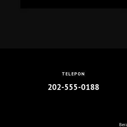
Dunia
Sabung
Ayam
Modern
Bersama
SV388SV
TELEPON
202-555-0188
Ber